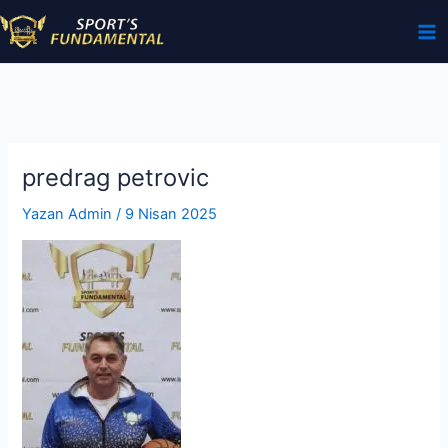
İçeriğe
atla
predrag petrovic
Yazan
Admin
/
9 Nisan 2025