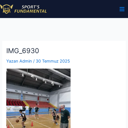
İçeriğe
atla
IMG_6930
Yazan
Admin
/
30 Temmuz 2025