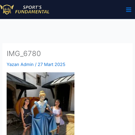
İçeriğe
atla
IMG_6780
Yazan
Admin
/
27 Mart 2025