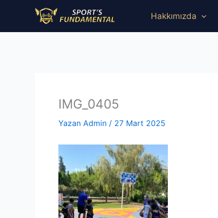
İçeriğe
Hakkımızda
atla
IMG_0405
Yazan
Admin
/
27 Mart 2025