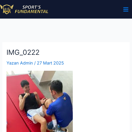
İçeriğe
atla
IMG_0222
Yazan
Admin
/
27 Mart 2025