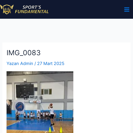
İçeriğe
atla
IMG_0083
Yazan
Admin
/
27 Mart 2025