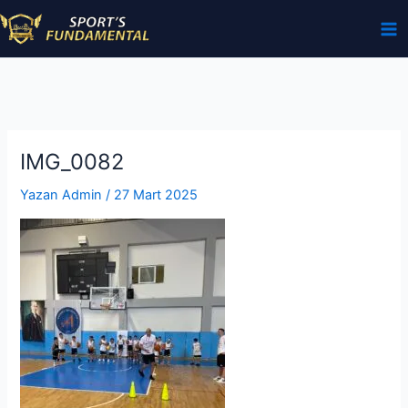
İçeriğe
atla
IMG_0082
Yazan
Admin
/
27 Mart 2025