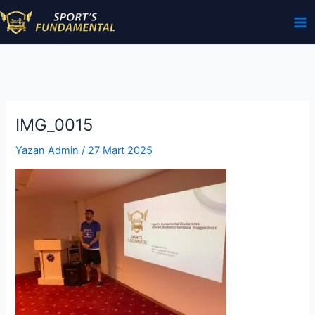
İçeriğe
atla
IMG_0015
Yazan
Admin
/
27 Mart 2025