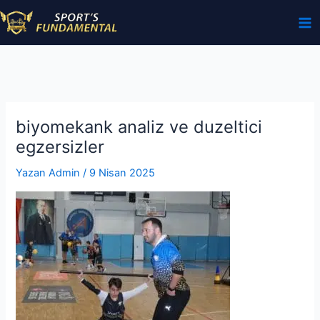
İçeriğe
atla
biyomekank analiz ve duzeltici
egzersizler
Yazan
Admin
/
9 Nisan 2025