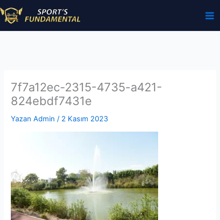
İçeriğe
atla
7f7a12ec-2315-4735-a421-
824ebdf7431e
Yazan
Admin
/
2 Kasım 2023