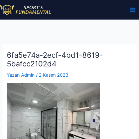
İçeriğe
atla
6fa5e74a-2ecf-4bd1-8619-
5bafcc2102d4
Yazan
Admin
/
2 Kasım 2023